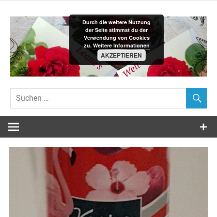
Zum
Inhalt
Durch die weitere Nutzung
springen
der Seite stimmst du der
Verwendung von Cookies
zu.
Weitere Informationen
AKZEPTIEREN
Leane´s-
Welt