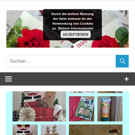
Zum
Inhalt
Durch die weitere Nutzung
springen
der Seite stimmst du der
Verwendung von Cookies
zu.
Weitere Informationen
AKZEPTIEREN
Leane´s-
Welt