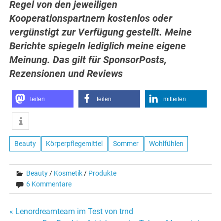
Regel von den jeweiligen
Kooperationspartnern kostenlos oder
vergünstigt zur Verfügung gestellt. Meine
Berichte spiegeln lediglich meine eigene
Meinung. Das gilt für SponsorPosts,
Rezensionen und Reviews
teilen
teilen
mitteilen
Beauty
Körperpflegemittel
Sommer
Wohlfühlen
Beauty
/
Kosmetik
/
Produkte
6 Kommentare
Beitragsnavigation
« Lenordreamteam im Test von trnd