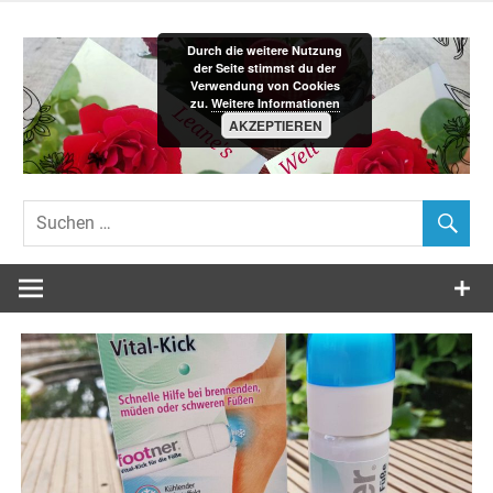
Zum
Inhalt
Durch die weitere Nutzung
springen
der Seite stimmst du der
Verwendung von Cookies
zu.
Weitere Informationen
AKZEPTIEREN
Leane´s-
Welt