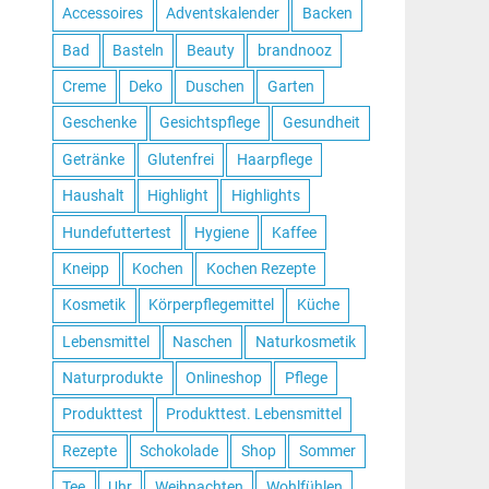
Accessoires
Adventskalender
Backen
Bad
Basteln
Beauty
brandnooz
Creme
Deko
Duschen
Garten
Geschenke
Gesichtspflege
Gesundheit
Getränke
Glutenfrei
Haarpflege
Haushalt
Highlight
Highlights
Hundefuttertest
Hygiene
Kaffee
Kneipp
Kochen
Kochen Rezepte
Kosmetik
Körperpflegemittel
Küche
Lebensmittel
Naschen
Naturkosmetik
Naturprodukte
Onlineshop
Pflege
Produkttest
Produkttest. Lebensmittel
Rezepte
Schokolade
Shop
Sommer
Tee
Uhr
Weihnachten
Wohlfühlen