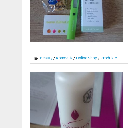
Beauty
/
Kosmetik
/
Online Shop
/
Produkte