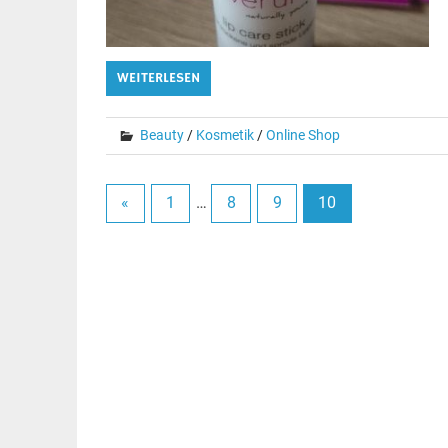
WEITERLESEN
Beauty
/
Kosmetik
/
Online Shop
«
1
…
8
9
10