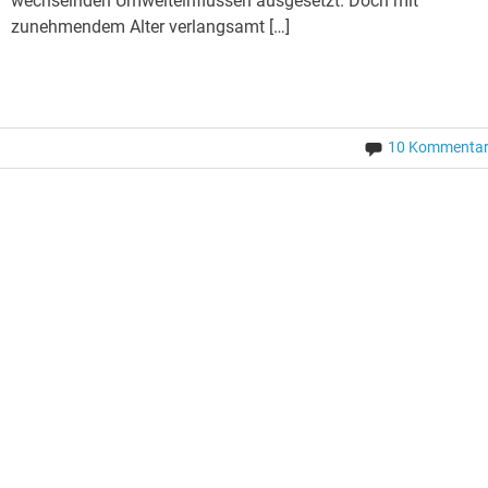
wechselnden Umwelteinflüssen ausgesetzt. Doch mit
zunehmendem Alter verlangsamt […]
10 Kommenta