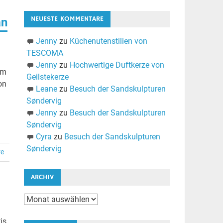
NEUESTE KOMMENTARE
an
Jenny
zu
Küchenutenstilien von
TESCOMA
Jenny
zu
Hochwertige Duftkerze von
am
Geilstekerze
on
Leane
zu
Besuch der Sandskulpturen
Søndervig
Jenny
zu
Besuch der Sandskulpturen
Søndervig
Cyra
zu
Besuch der Sandskulpturen
Søndervig
re
ARCHIV
Archiv
is,