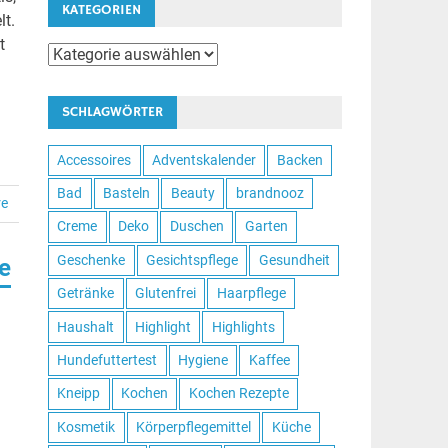
KATEGORIEN
lt.
t
Kategorien
SCHLAGWÖRTER
Accessoires
Adventskalender
Backen
Bad
Basteln
Beauty
brandnooz
re
Creme
Deko
Duschen
Garten
Geschenke
Gesichtspflege
Gesundheit
ne
Getränke
Glutenfrei
Haarpflege
Haushalt
Highlight
Highlights
Hundefuttertest
Hygiene
Kaffee
Kneipp
Kochen
Kochen Rezepte
Kosmetik
Körperpflegemittel
Küche