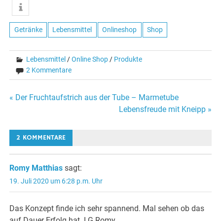
Getränke
Lebensmittel
Onlineshop
Shop
Lebensmittel
/
Online Shop
/
Produkte
2 Kommentare
Beitragsnavigation
« Der Fruchtaufstrich aus der Tube – Marmetube
Lebensfreude mit Kneipp »
2 KOMMENTARE
Romy Matthias
sagt:
19. Juli 2020 um 6:28 p.m. Uhr
Das Konzept finde ich sehr spannend. Mal sehen ob das
auf Dauer Erfolg hat. LG Romy