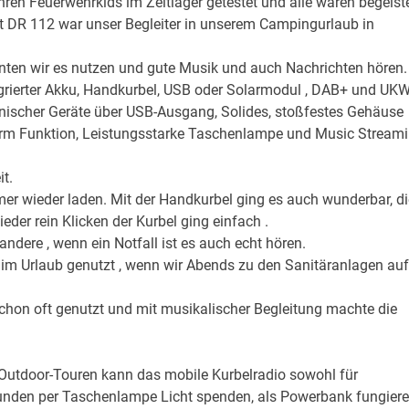
hren Feuerwehrkids im Zeltlager getestet und alle waren begeiste
ht DR 112 war unser Begleiter in unserem Campingurlaub in
ten wir es nutzen und gute Musik und auch Nachrichten hören.
ntegrierter Akku, Handkurbel, USB oder Solarmodul , DAB+ und UK
ischer Geräte über USB-Ausgang, Solides, stoßfestes Gehäuse
rm Funktion, Leistungsstarke Taschenlampe und Music Stream
t.
r wieder laden. Mit der Handkurbel ging es auch wunderbar, di
eder rein Klicken der Kurbel ging einfach .
andere , wenn ein Notfall ist es auch echt hören.
 im Urlaub genutzt , wenn wir Abends zu den Sanitäranlagen auf
hon oft genutzt und mit musikalischer Begleitung machte die
Outdoor-Touren kann das mobile Kurbelradio sowohl für
tunden per Taschenlampe Licht spenden, als Powerbank fungier