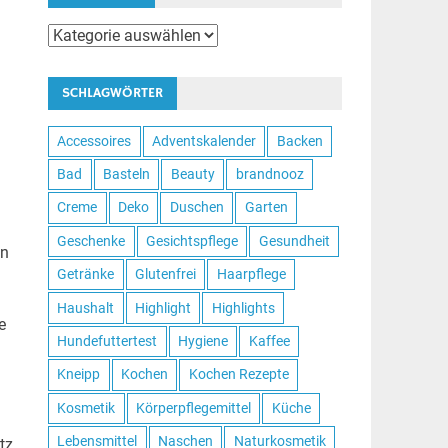
Kategorien
SCHLAGWÖRTER
Accessoires
Adventskalender
Backen
Bad
Basteln
Beauty
brandnooz
Creme
Deko
Duschen
Garten
Geschenke
Gesichtspflege
Gesundheit
in
Getränke
Glutenfrei
Haarpflege
.
Haushalt
Highlight
Highlights
e
Hundefuttertest
Hygiene
Kaffee
Kneipp
Kochen
Kochen Rezepte
Kosmetik
Körperpflegemittel
Küche
Lebensmittel
Naschen
Naturkosmetik
tz