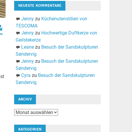
NEUESTE KOMMENTARE
Jenny
zu
Küchenutenstilien von
&
TESCOMA
Jenny
zu
Hochwertige Duftkerze von
Geilstekerze
Leane
zu
Besuch der Sandskulpturen
Søndervig
Jenny
zu
Besuch der Sandskulpturen
Søndervig
Cyra
zu
Besuch der Sandskulpturen
st
Søndervig
ARCHIV
Archiv
KATEGORIEN