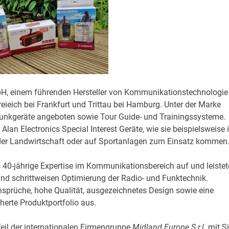
mbH, einem führenden Hersteller von Kommunikationstechnologie
eieich bei Frankfurt und Trittau bei Hamburg. Unter der Marke
nkgeräte angeboten sowie Tour Guide- und Trainingssysteme.
t Alan Electronics Special Interest Geräte, wie sie beispielsweise 
 der Landwirtschaft oder auf Sportanlagen zum Einsatz kommen
s 40-jährige Expertise im Kommunikationsbereich auf und leistet
und schrittweisen Optimierung der Radio- und Funktechnik.
nsprüche, hohe Qualität, ausgezeichnetes Design sowie eine
herte Produktportfolio aus.
eil der internationalen Firmengruppe
Midland Europe S.r.l.
mit Si