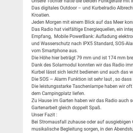
Unsere Tochter hatte die beiden Funkgeräte mit i
Das digitales Outdoor – und Kurbelradio Albrec
Kroatien.
Jeden Morgen mit einem Blick auf das Meer konn
Das Radio hat vielfältige Energiequellen, ein i
Empfang, Mobile PowerBank: Aufladung elektron
und Wasserschutz nach IPX5 Standard, SOS-Ala
vom Smartphone aus.
Die Höhe hier beträgt 79 mm und ist 174 mm brei
Dank des Solarmodul konnten wir das Radio imme
Kurbel lässt sich leicht bedienen und auch das wi
Die SOS – Alarm Funktion ist sehr laut , so dass 
Die leistungsstarke Taschenlampe haben wir oft
dem Campingplatz liefen.
Zu Hause im Garten haben wir das Radio auch sc
Gartenarbeit gleich doppelt Spaß.
Unser Fazit :
Bei Stromausfall zuhause oder auf ausgiebigen 
musikalische Begleitung sorgen, in den Abends