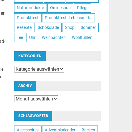
Naturprodukte
Onlineshop
Pflege
der
Produkttest
Produkttest. Lebensmittel
Rezepte
Schokolade
Shop
Sommer
Tee
Uhr
Weihnachten
Wohlfühlen
ad-
KATEGORIEN
Kategorien
MR-
h
ARCHIV
Archiv
SCHLAGWÖRTER
Accessoires
Adventskalender
Backen