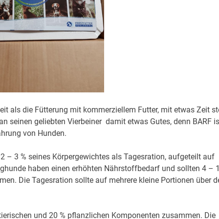
 als die Fütterung mit kommerziellem Futter, mit etwas Zeit ste
 man seinen geliebten Vierbeiner damit etwas Gutes, denn BARF is
nährung von Hunden.
2 – 3 % seines Körpergewichtes als Tagesration, aufgeteilt auf
unghunde haben einen erhöhten Nährstoffbedarf und sollten 4 – 
en. Die Tagesration sollte auf mehrere kleine Portionen über d
% tierischen und 20 % pflanzlichen Komponenten zusammen. Die