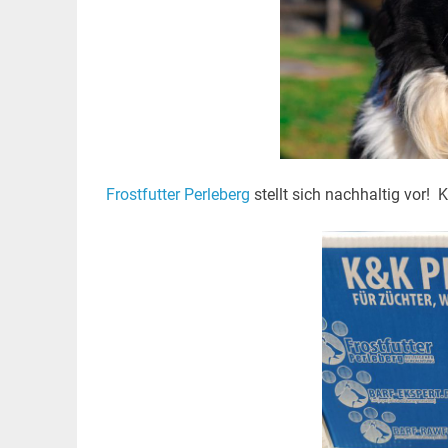
Frostfutter Perleberg
stellt sich nachhaltig vor! 