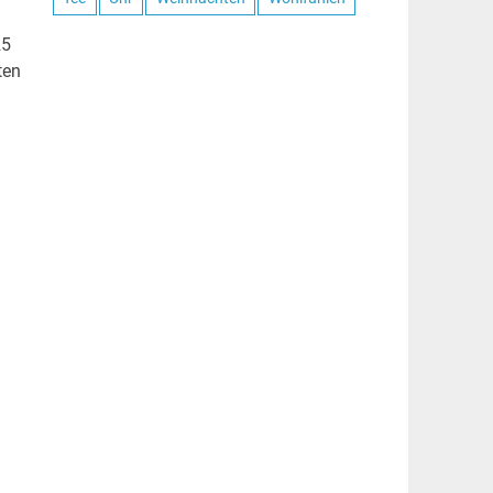
25
ten