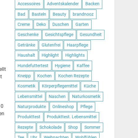
Accessoires
Adventskalender
Backen
Bad
Basteln
Beauty
brandnooz
Creme
Deko
Duschen
Garten
Geschenke
Gesichtspflege
Gesundheit
Getränke
Glutenfrei
Haarpflege
Haushalt
Highlight
Highlights
Hundefuttertest
Hygiene
Kaffee
llt
Kneipp
Kochen
Kochen Rezepte
t
Kosmetik
Körperpflegemittel
Küche
Lebensmittel
Naschen
Naturkosmetik
10
Naturprodukte
Onlineshop
Pflege
en
Produkttest
Produkttest. Lebensmittel
Rezepte
Schokolade
Shop
Sommer
Tee
Uhr
Weihnachten
Wohlfühlen