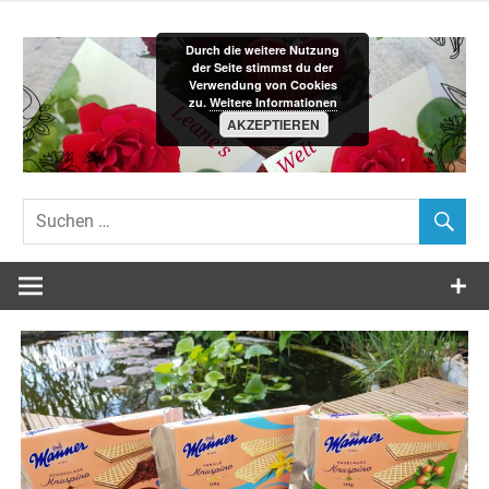
Zum
Inhalt
Durch die weitere Nutzung
springen
der Seite stimmst du der
Verwendung von Cookies
zu.
Weitere Informationen
AKZEPTIEREN
Leane´s-
Welt