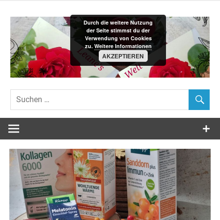
Zum
Inhalt
Durch die weitere Nutzung
springen
der Seite stimmst du der
Verwendung von Cookies
zu.
Weitere Informationen
AKZEPTIEREN
Leane´s-
Welt