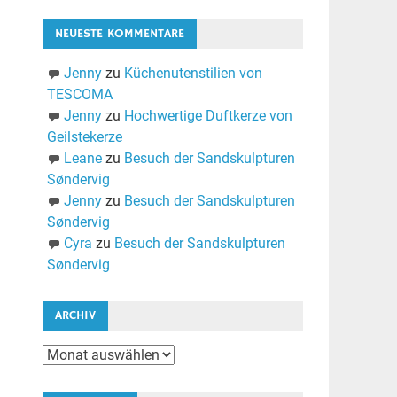
NEUESTE KOMMENTARE
Jenny
zu
Küchenutenstilien von
TESCOMA
Jenny
zu
Hochwertige Duftkerze von
Geilstekerze
Leane
zu
Besuch der Sandskulpturen
Søndervig
Jenny
zu
Besuch der Sandskulpturen
Søndervig
Cyra
zu
Besuch der Sandskulpturen
Søndervig
ARCHIV
Archiv