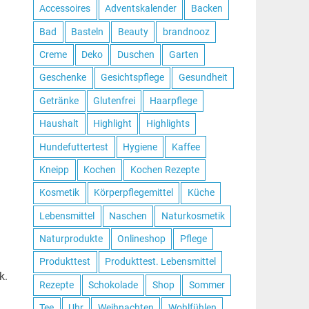
Accessoires
Adventskalender
Backen
Bad
Basteln
Beauty
brandnooz
Creme
Deko
Duschen
Garten
Geschenke
Gesichtspflege
Gesundheit
Getränke
Glutenfrei
Haarpflege
Haushalt
Highlight
Highlights
Hundefuttertest
Hygiene
Kaffee
Kneipp
Kochen
Kochen Rezepte
Kosmetik
Körperpflegemittel
Küche
Lebensmittel
Naschen
Naturkosmetik
Naturprodukte
Onlineshop
Pflege
Produkttest
Produkttest. Lebensmittel
k.
Rezepte
Schokolade
Shop
Sommer
Tee
Uhr
Weihnachten
Wohlfühlen