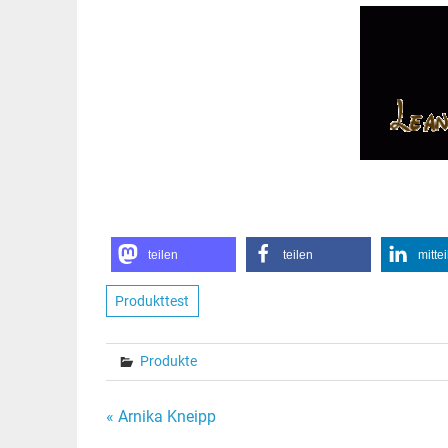
teilen
teilen
mitte
Produkttest
Produkte
Beitragsnavigation
« Arnika Kneipp