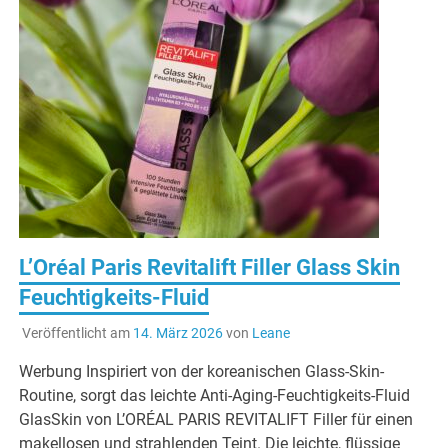
L’Oréal Paris Revitalift Filler Glass Skin
Feuchtigkeits-Fluid
Veröffentlicht am
14. März 2026
von
Leane
Werbung Inspiriert von der koreanischen Glass-Skin-
Routine, sorgt das leichte Anti-Aging-Feuchtigkeits-Fluid
GlasSkin von L’ORÉAL PARIS REVITALIFT Filler für einen
makellosen und strahlenden Teint. Die leichte, flüssige