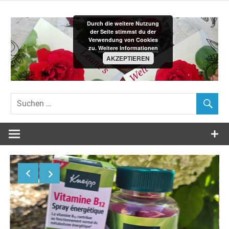
Zum
Inhalt
Durch die weitere Nutzung
springen
der Seite stimmst du der
Verwendung von Cookies
zu.
Weitere Informationen
AKZEPTIEREN
Leane´s-
Welt