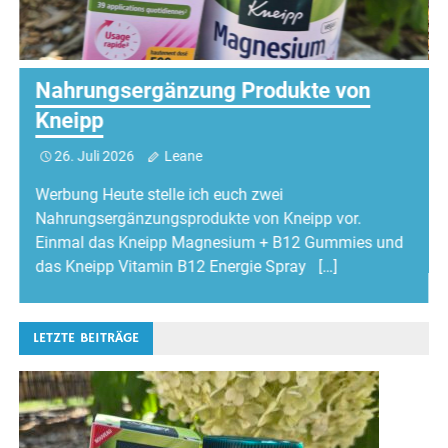
Nahrungsergänzung Produkte von
Kneipp
26. Juli 2026
Leane
Werbung Heute stelle ich euch zwei
Nahrungsergänzungsprodukte von Kneipp vor.
Einmal das Kneipp Magnesium + B12 Gummies und
das Kneipp Vitamin B12 Energie Spray […]
LETZTE BEITRÄGE